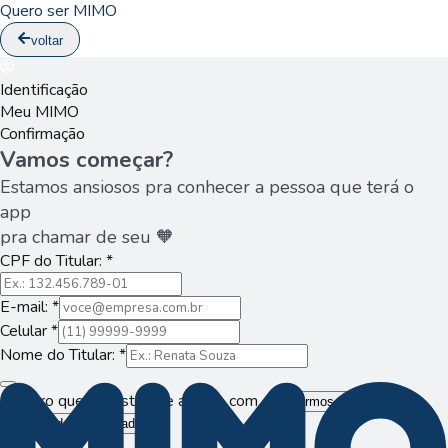
Quero ser MIMO
voltar
Identificação
Meu MIMO
Confirmação
Vamos começar?
Estamos ansiosos pra conhecer a pessoa que terá o
app
pra chamar de seu 🧡
CPF do Titular:
*
E-mail:
*
Celular
*
Nome do Titular:
*
Declaro que li e estou de acordo com os
e
Termos de Uso
Política de Privacidade